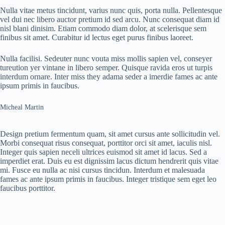
Nulla vitae metus tincidunt, varius nunc quis, porta nulla. Pellentesque
vel dui nec libero auctor pretium id sed arcu. Nunc consequat diam id
nisl blani dinisim. Etiam commodo diam dolor, at scelerisque sem
finibus sit amet. Curabitur id lectus eget purus finibus laoreet.
Nulla facilisi. Sedeuter nunc vouta miss mollis sapien vel, conseyer
tureution yer vintane in libero semper. Quisque ravida eros ut turpis
interdum ornare. Inter miss they adama seder a imerdie fames ac ante
ipsum primis in faucibus.
Micheal Martin
Design pretium fermentum quam, sit amet cursus ante sollicitudin vel.
Morbi consequat risus consequat, porttitor orci sit amet, iaculis nisl.
Integer quis sapien neceli ultrices euismod sit amet id lacus. Sed a
imperdiet erat. Duis eu est dignissim lacus dictum hendrerit quis vitae
mi. Fusce eu nulla ac nisi cursus tincidun. Interdum et malesuada
fames ac ante ipsum primis in faucibus. Integer tristique sem eget leo
faucibus porttitor.