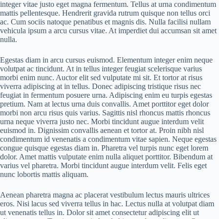
integer vitae justo eget magna fermentum. Tellus at urna condimentum
mattis pellentesque. Hendrerit gravida rutrum quisque non tellus orci
ac. Cum sociis natoque penatibus et magnis dis. Nulla facilisi nullam
vehicula ipsum a arcu cursus vitae. At imperdiet dui accumsan sit amet
nulla.
Egestas diam in arcu cursus euismod. Elementum integer enim neque
volutpat ac tincidunt. At in tellus integer feugiat scelerisque varius
morbi enim nunc. Auctor elit sed vulputate mi sit. Et tortor at risus
viverra adipiscing at in tellus. Donec adipiscing tristique risus nec
feugiat in fermentum posuere urna. Adipiscing enim eu turpis egestas
pretium. Nam at lectus urna duis convallis. Amet porttitor eget dolor
morbi non arcu risus quis varius. Sagittis nisl rhoncus mattis rhoncus
urna neque viverra justo nec. Morbi tincidunt augue interdum velit
euismod in. Dignissim convallis aenean et tortor at. Proin nibh nisl
condimentum id venenatis a condimentum vitae sapien. Neque egestas
congue quisque egestas diam in. Pharetra vel turpis nunc eget lorem
dolor. Amet mattis vulputate enim nulla aliquet porttitor. Bibendum at
varius vel pharetra. Morbi tincidunt augue interdum velit. Felis eget
nunc lobortis mattis aliquam.
Aenean pharetra magna ac placerat vestibulum lectus mauris ultrices
eros. Nisi lacus sed viverra tellus in hac. Lectus nulla at volutpat diam
ut venenatis tellus in. Dolor sit amet consectetur adipiscing elit ut