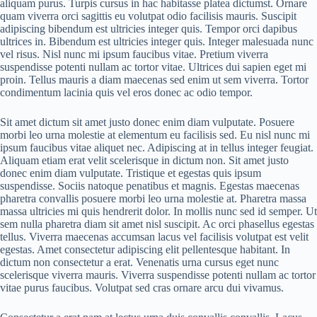
aliquam purus. Turpis cursus in hac habitasse platea dictumst. Ornare
quam viverra orci sagittis eu volutpat odio facilisis mauris. Suscipit
adipiscing bibendum est ultricies integer quis. Tempor orci dapibus
ultrices in. Bibendum est ultricies integer quis. Integer malesuada nunc
vel risus. Nisl nunc mi ipsum faucibus vitae. Pretium viverra
suspendisse potenti nullam ac tortor vitae. Ultrices dui sapien eget mi
proin. Tellus mauris a diam maecenas sed enim ut sem viverra. Tortor
condimentum lacinia quis vel eros donec ac odio tempor.
Sit amet dictum sit amet justo donec enim diam vulputate. Posuere
morbi leo urna molestie at elementum eu facilisis sed. Eu nisl nunc mi
ipsum faucibus vitae aliquet nec. Adipiscing at in tellus integer feugiat.
Aliquam etiam erat velit scelerisque in dictum non. Sit amet justo
donec enim diam vulputate. Tristique et egestas quis ipsum
suspendisse. Sociis natoque penatibus et magnis. Egestas maecenas
pharetra convallis posuere morbi leo urna molestie at. Pharetra massa
massa ultricies mi quis hendrerit dolor. In mollis nunc sed id semper. Ut
sem nulla pharetra diam sit amet nisl suscipit. Ac orci phasellus egestas
tellus. Viverra maecenas accumsan lacus vel facilisis volutpat est velit
egestas. Amet consectetur adipiscing elit pellentesque habitant. In
dictum non consectetur a erat. Venenatis urna cursus eget nunc
scelerisque viverra mauris. Viverra suspendisse potenti nullam ac tortor
vitae purus faucibus. Volutpat sed cras ornare arcu dui vivamus.