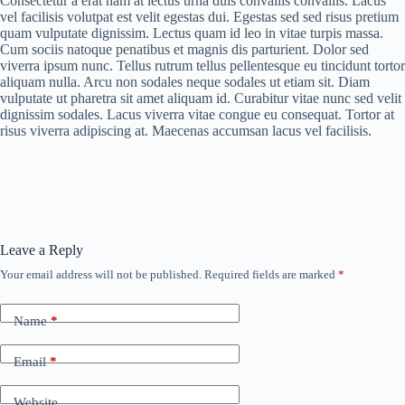
Consectetur a erat nam at lectus urna duis convallis convallis. Lacus
vel facilisis volutpat est velit egestas dui. Egestas sed sed risus pretium
quam vulputate dignissim. Lectus quam id leo in vitae turpis massa.
Cum sociis natoque penatibus et magnis dis parturient. Dolor sed
viverra ipsum nunc. Tellus rutrum tellus pellentesque eu tincidunt tortor
aliquam nulla. Arcu non sodales neque sodales ut etiam sit. Diam
vulputate ut pharetra sit amet aliquam id. Curabitur vitae nunc sed velit
dignissim sodales. Lacus viverra vitae congue eu consequat. Tortor at
risus viverra adipiscing at. Maecenas accumsan lacus vel facilisis.
Leave a Reply
Your email address will not be published.
Required fields are marked
*
Name
*
Email
*
Website